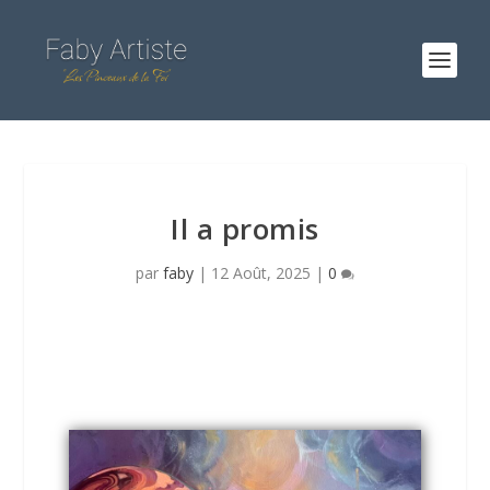
Il a promis
par
faby
|
12 Août, 2025
|
0